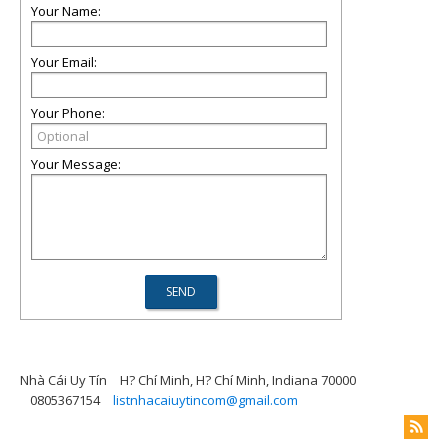
Your Name:
Your Email:
Your Phone:
Your Message:
Nhà Cái Uy Tín
H? Chí Minh, H? Chí Minh, Indiana 70000
0805367154
listnhacaiuytincom@gmail.com